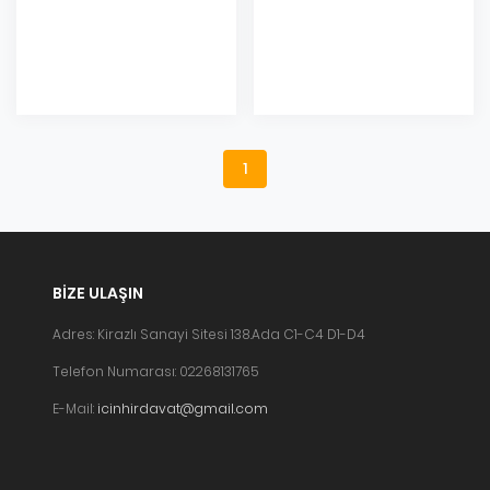
Eklendi
Eklendi
1
BIZE ULAŞIN
Adres: Kirazlı Sanayi Sitesi 138.Ada C1-C4 D1-D4
Telefon Numarası: 02268131765
E-Mail:
icinhirdavat@gmail.com