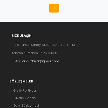
1
BIZE ULAŞIN
Adres: Kirazlı Sanayi Sitesi 138.Ada C1-C4 D1-D4
Telefon Numarası: 02268131765
E-Mail:
icinhirdavat@gmail.com
SÖZLEŞMELER
Gizlilik Politikası
Tüketici Hakları
Satış Sözleşmesi