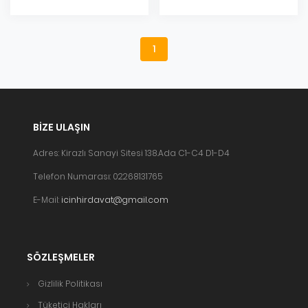
1
BIZE ULAŞIN
Adres: Kirazlı Sanayi Sitesi 138.Ada C1-C4 D1-D4
Telefon Numarası: 02268131765
E-Mail:
icinhirdavat@gmail.com
SÖZLEŞMELER
Gizlilik Politikası
Tüketici Hakları