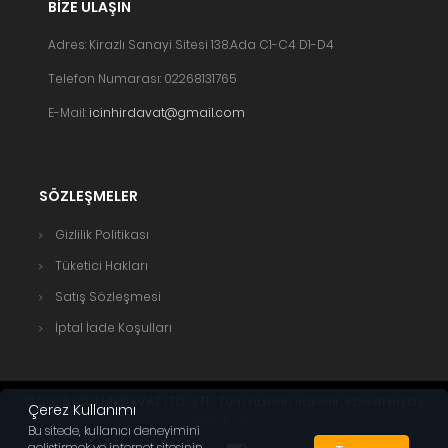
BIZE ULAŞIN
Adres: Kirazlı Sanayi Sitesi 138.Ada C1-C4 D1-D4
Telefon Numarası: 02268131765
E-Mail:
icinhirdavat@gmail.com
SÖZLEŞMELER
Gizlilik Politikası
Tüketici Hakları
Satış Sözleşmesi
İptal İade Koşulları
© 2026 İÇİN HIRDAVAT LTD. ŞTİ.. Tüm hakları saklıdır. Powered by
Çerez Kullanımı
Webticari
Bu sitede, kullanıcı deneyimini