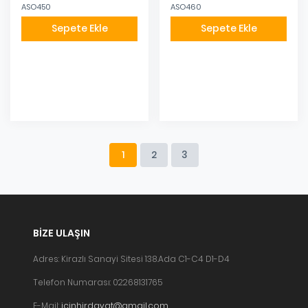
ASO450
ASO460
Sepete Ekle
Sepete Ekle
Eklendi
Eklendi
1
2
3
BIZE ULAŞIN
Adres: Kirazlı Sanayi Sitesi 138.Ada C1-C4 D1-D4
Telefon Numarası: 02268131765
E-Mail:
icinhirdavat@gmail.com