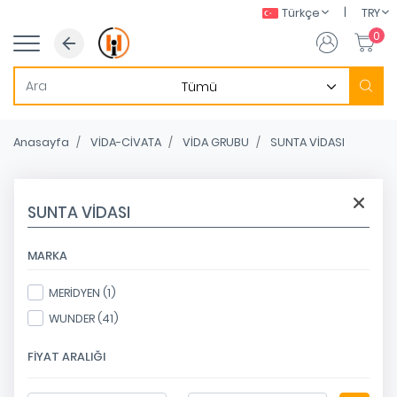
|
Türkçe
TRY
0
Anasayfa
VİDA-CİVATA
VİDA GRUBU
SUNTA VİDASI
SUNTA VİDASI
MARKA
MERİDYEN (1)
WUNDER (41)
FIYAT ARALIĞI