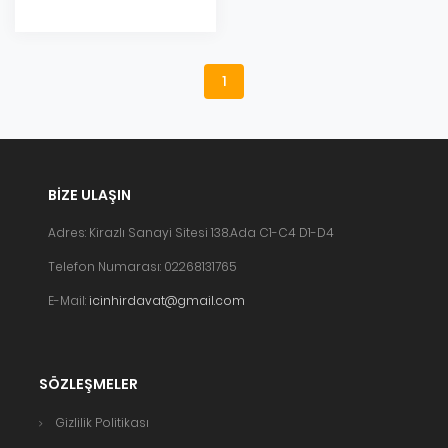
1
BIZE ULAŞIN
Adres: Kirazlı Sanayi Sitesi 138.Ada C1-C4 D1-D4
Telefon Numarası: 02268131765
E-Mail:
icinhirdavat@gmail.com
SÖZLEŞMELER
Gizlilik Politikası