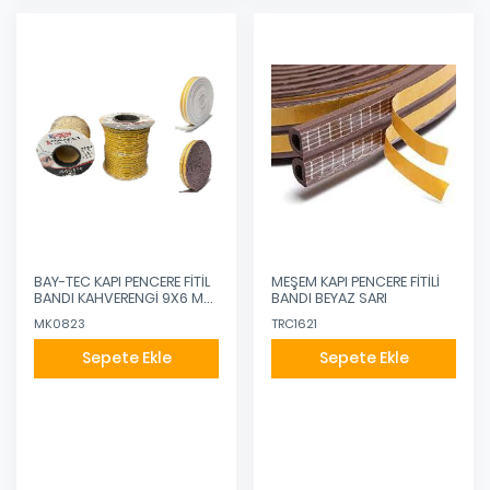
BAY-TEC KAPI PENCERE FİTİL
MEŞEM KAPI PENCERE FİTİLİ
BANDI KAHVERENGİ 9X6 MM
BANDI BEYAZ SARI
- 2 X 50 MT
MK0823
TRC1621
Sepete Ekle
Sepete Ekle
Eklendi
Eklendi