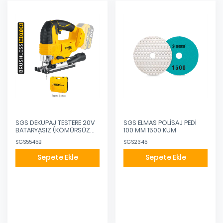
SGS DEKUPAJ TESTERE 20V
SGS ELMAS POLİSAJ PEDİ
BATARYASIZ (KÖMÜRSÜZ
100 MM 1500 KUM
MOTOR)
SGS5545B
SGS2345
Sepete Ekle
Sepete Ekle
Eklendi
Eklendi