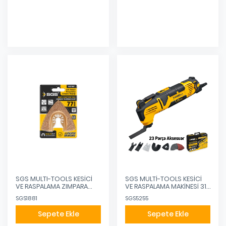
Eklendi
Eklendi
SGS MULTI-TOOLS KESİCİ
SGS MULTİ-TOOLS KESİCİ
VE RASPALAMA ZIMPARA
VE RASPALAMA MAKİNESİ 310
BAŞLIĞI KARBÜR 77MM
WATT
SGS1881
SGS5255
Sepete Ekle
Sepete Ekle