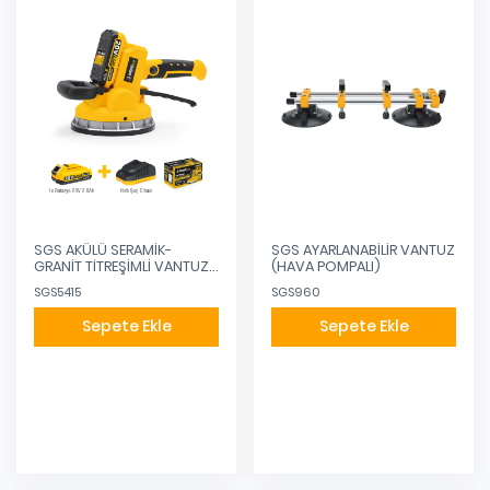
SGS AKÜLÜ SERAMİK-
SGS AYARLANABİLİR VANTUZ
GRANİT TİTREŞİMLİ VANTUZ
(HAVA POMPALI)
20V 1X2,0 AH
SGS5415
SGS960
Sepete Ekle
Sepete Ekle
Eklendi
Eklendi