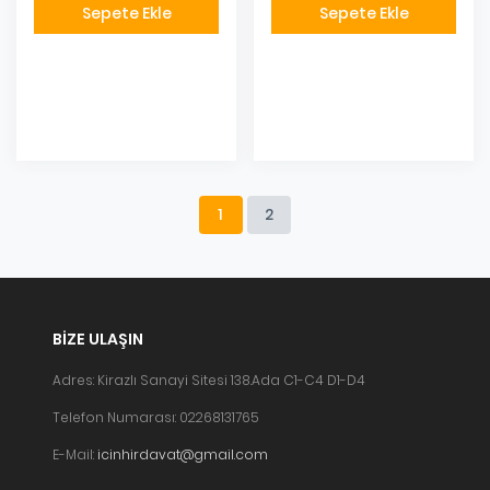
Sepete Ekle
Sepete Ekle
Eklendi
Eklendi
1
2
BIZE ULAŞIN
Adres: Kirazlı Sanayi Sitesi 138.Ada C1-C4 D1-D4
Telefon Numarası: 02268131765
E-Mail:
icinhirdavat@gmail.com