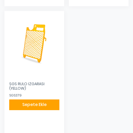
SGS RULO IZGARASI
(YELLOW)
SGS379
Sepete Ekle
Eklendi