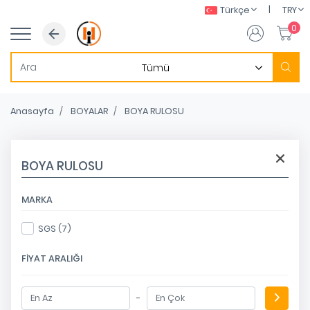
|
Türkçe
TRY
0
Anasayfa
BOYALAR
BOYA RULOSU
BOYA RULOSU
MARKA
SGS (7)
FIYAT ARALIĞI
-