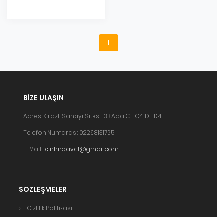
1
BIZE ULAŞIN
Adres: Kirazlı Sanayi Sitesi 138.Ada C1-C4 D1-D4
Telefon Numarası: 02268131765
E-Mail:
icinhirdavat@gmail.com
SÖZLEŞMELER
Gizlilik Politikası