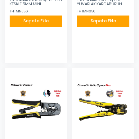
KESKİ 115MM MİNİ
YUVARLAK KARGABURUN
115MM MİNİ
THTMN356
THTMN656
Sepete Ekle
Sepete Ekle
Eklendi
Eklendi