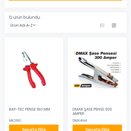
12
ürün bulundu.
Ürün Adı A-Z
BAY-TEC PENSE 180 MM
DMAX ŞASE PENSE 300
AMPER
MK2510
DMX4144
Sepete Ekle
Sepete Ekle