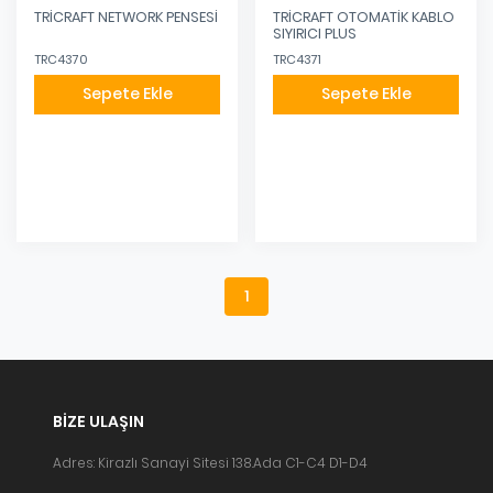
TRİCRAFT NETWORK PENSESİ
TRİCRAFT OTOMATİK KABLO
SIYIRICI PLUS
TRC4370
TRC4371
Sepete Ekle
Sepete Ekle
Eklendi
Eklendi
1
BIZE ULAŞIN
Adres: Kirazlı Sanayi Sitesi 138.Ada C1-C4 D1-D4