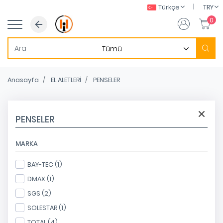
|
Türkçe
TRY
0
Anasayfa
EL ALETLERİ
PENSELER
PENSELER
MARKA
BAY-TEC (1)
DMAX (1)
SGS (2)
SOLESTAR (1)
TOTAL (4)