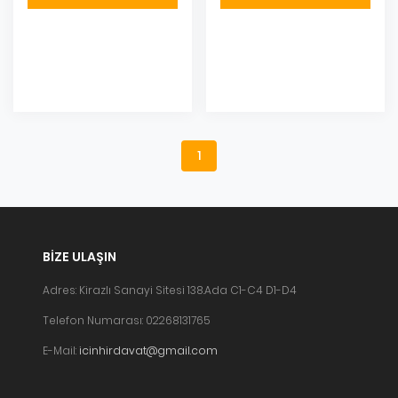
Eklendi
Eklendi
1
BIZE ULAŞIN
Adres: Kirazlı Sanayi Sitesi 138.Ada C1-C4 D1-D4
Telefon Numarası: 02268131765
E-Mail:
icinhirdavat@gmail.com