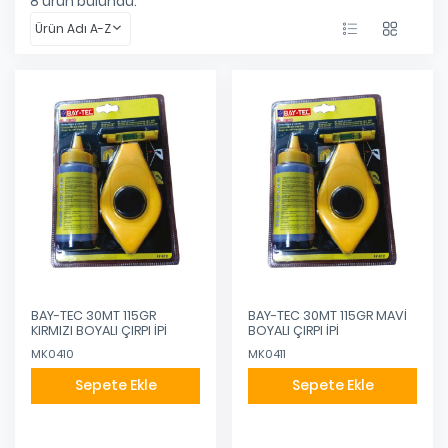
8
ürün bulundu.
Ürün Adı A-Z
BAY-TEC 30MT 115GR
BAY-TEC 30MT 115GR MAVİ
KIRMIZI BOYALI ÇIRPI İPİ
BOYALI ÇIRPI İPİ
MK0410
MK0411
Sepete Ekle
Sepete Ekle
Eklendi
Eklendi