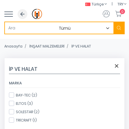
|
Türkçe
TRY
0
Anasayfa
İNŞAAT MALZEMELERİ
İP VE HALAT
İP VE HALAT
MARKA
BAY-TEC (2)
ELTOS (3)
SOLESTAR (2)
TRİCRAFT (1)