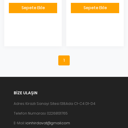
Sepete Ekle
Sepete Ekle
Eklendi
Eklendi
1
BIZE ULAŞIN
Adres: Kirazlı Sanayi Sitesi 138.Ada C1-C4 D1-D4
Telefon Numarası: 02268131765
E-Mail:
icinhirdavat@gmail.com