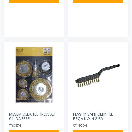
Eklendi
Eklendi
MEŞEM ÇELİK TEL FIRÇA SETİ
PLASTİK SAPLI ÇELİK TEL
6 LI DAİRESEL
FIRÇA NO :4 SIRA
TRC574
SF-5004