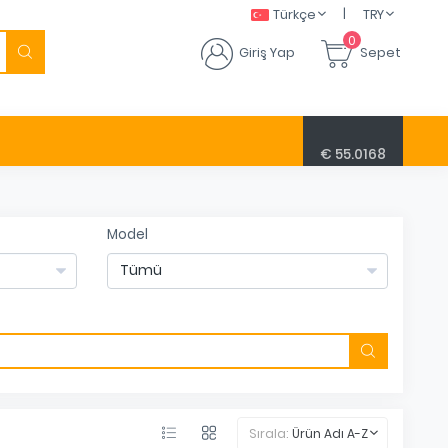
|
Türkçe
TRY
0
Giriş Yap
Sepet
€ 55.0168
Model
Sırala:
Ürün Adı A-Z