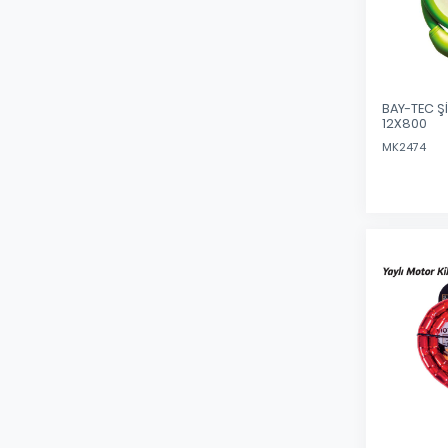
BAY-TEC ŞİFRELİ BİSİK
12X800
MK2474