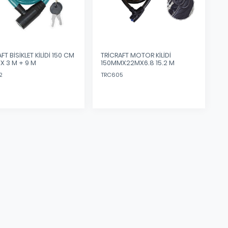
FT BİSİKLET KİLİDİ 150 CM
TRİCRAFT MOTOR KİLİDİ
 X 3 M + 9 M
150MMX22MX6.8 15.2 M
2
TRC605