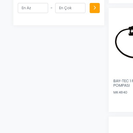
-
BAY-TEC 1 
POMPASI
MK4840