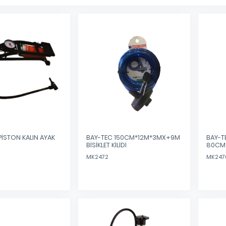
PİSTON KALIN AYAK
BAY-TEC 150CM*12M*3MX+9M
BAY-TE
BİSİKLET KİLİDİ
80CM
MK2472
MK247