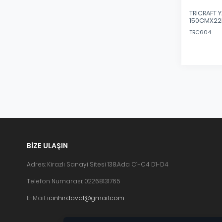
TRİCRAFT Y
150CMX22
TRC604
BIZE ULAŞIN
Adres: Kirazlı Sanayi Sitesi 138.Ada C1-C4 D1-D4
Telefon Numarası: 02268131765
E-Mail:
icinhirdavat@gmail.com