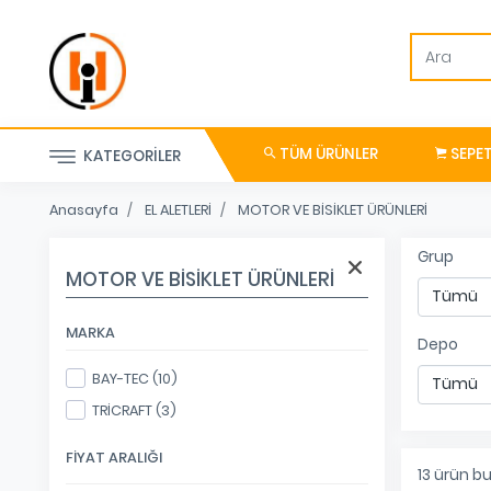
TÜM ÜRÜNLER
SEPE
KATEGORILER
Anasayfa
EL ALETLERİ
MOTOR VE BİSİKLET ÜRÜNLERİ
Grup
MOTOR VE BİSİKLET ÜRÜNLERİ
MARKA
Depo
BAY-TEC (10)
TRİCRAFT (3)
FIYAT ARALIĞI
13
ürün bu