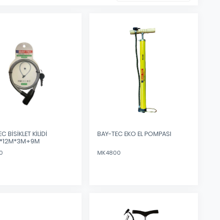
C BİSİKLET KİLİDİ
BAY-TEC EKO EL POMPASI
*12M*3M+9M
0
MK4800