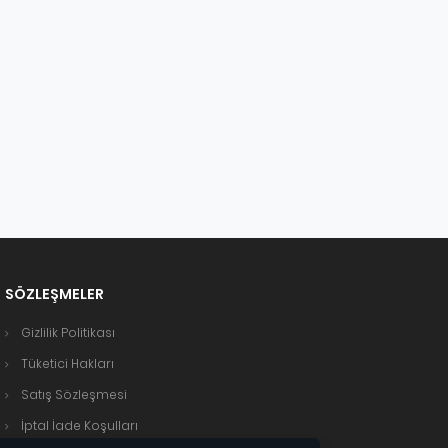
SÖZLEŞMELER
Gizlilik Politikası
Tüketici Hakları
Satış Sözleşmesi
İptal İade Koşulları