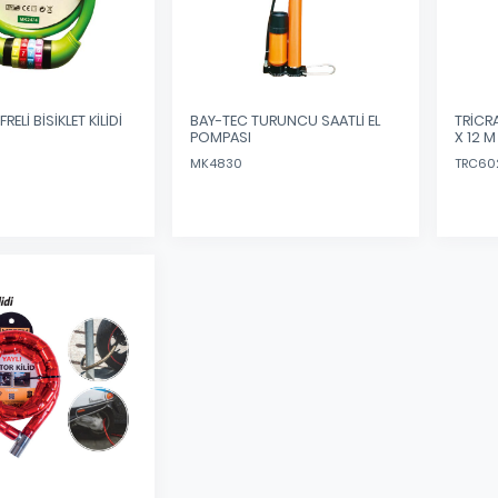
LET KİLİDİ
BAY-TEC TURUNCU SAATLİ EL
TRİCRA
POMPASI
X 12 M
MK4830
TRC60