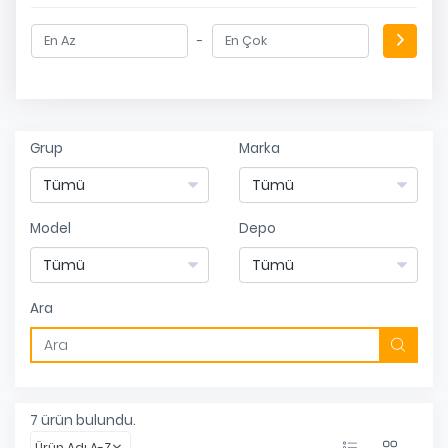
-
Grup
Marka
Model
Depo
Ara
7
ürün bulundu.
Ürün Adı A-Z