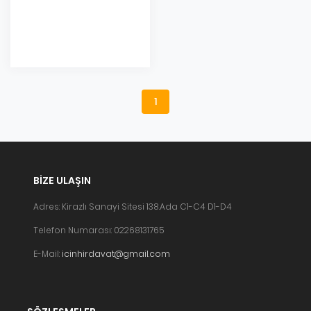
Eklendi
1
BIZE ULAŞIN
Adres: Kirazlı Sanayi Sitesi 138.Ada C1-C4 D1-D4
Telefon Numarası: 02268131765
E-Mail:
icinhirdavat@gmail.com