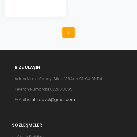
1
BIZE ULAŞIN
Adres: Kirazlı Sanayi Sitesi 138.Ada C1-C4 D1-D4
Telefon Numarası: 02268131765
E-Mail:
icinhirdavat@gmail.com
SÖZLEŞMELER
Gizlilik Politikası