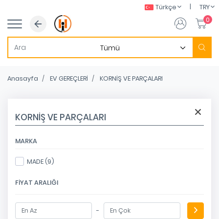
|
Türkçe
TRY
0
Anasayfa
EV GEREÇLERİ
KORNİŞ VE PARÇALARI
KORNİŞ VE PARÇALARI
MARKA
MADE (9)
FIYAT ARALIĞI
-