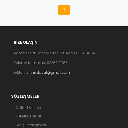
1
BIZE ULAŞIN
Adres: Kirazlı Sanayi Sitesi 138.Ada C1-C4 D1-D4
Telefon Numarası: 02268131765
E-Mail:
icinhirdavat@gmail.com
SÖZLEŞMELER
Gizlilik Politikası
Tüketici Hakları
Satış Sözleşmesi