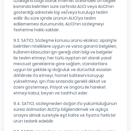
uzaklığına bağlı olarak internet sitesindeki ön bilgiler
kısmında belirtilen süre zarfında ALICI veya ALICI’nın
gösterdiği adresteki kişi ve/veya kuruluşa teslim
edilir. Bu süre içinde ürünün ALICI’ya teslim
edilememesi durumunda, ALICI’nın sözleşmeyi
feshetme hakkı saklıdır.
9.3. SATICI, Sözleşme konusu ürünü eksiksiz, siparişte
belirtilen niteliklere uygun ve varsa garanti belgeleri,
kullanım kılavuzları işin gereği olan bilgi ve belgeler
ile teslim etmeyi, her türlü ayıptan arî olarak yasal
mevzuat gereklerine göre sağlam, standartlara
uygun bir şekilde işi doğruluk ve dürüstlük esasları
dâhilinde ifa etmeyi, hizmet kalitesini koruyup
yükseltmeyi, işin ifası sırasında gerekli dikkat ve
özeni göstermeyi, ihtiyat ve öngörü ile hareket
etmeyi kabul, beyan ve taahhüt eder.
9.4. SATICI, sözleşmeden doğan ifa yükümlülüğünün
süresi dolmadan ALICI’yı bilgilendirmek ve açıkça
onayını almak suretiyle eşit kalite ve fiyatta farklı bir
ürün tedarik edebilir.