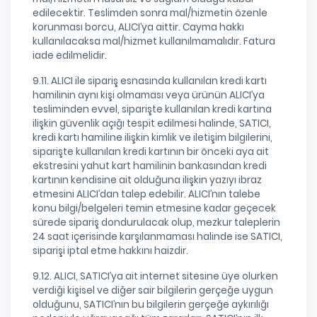
edilecektir. Teslimden sonra mal/hizmetin özenle
korunması borcu, ALICI’ya aittir. Cayma hakkı
kullanılacaksa mal/hizmet kullanılmamalıdır. Fatura
iade edilmelidir.
9.11. ALICI ile sipariş esnasında kullanılan kredi kartı
hamilinin aynı kişi olmaması veya ürünün ALICI’ya
tesliminden evvel, siparişte kullanılan kredi kartına
ilişkin güvenlik açığı tespit edilmesi halinde, SATICI,
kredi kartı hamiline ilişkin kimlik ve iletişim bilgilerini,
siparişte kullanılan kredi kartının bir önceki aya ait
ekstresini yahut kart hamilinin bankasından kredi
kartının kendisine ait olduğuna ilişkin yazıyı ibraz
etmesini ALICI’dan talep edebilir. ALICI’nın talebe
konu bilgi/belgeleri temin etmesine kadar geçecek
sürede sipariş dondurulacak olup, mezkur taleplerin
24 saat içerisinde karşılanmaması halinde ise SATICI,
siparişi iptal etme hakkını haizdir.
9.12. ALICI, SATICI’ya ait internet sitesine üye olurken
verdiği kişisel ve diğer sair bilgilerin gerçeğe uygun
olduğunu, SATICI’nın bu bilgilerin gerçeğe aykırılığı