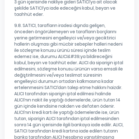
3 gün içerisinde nakliye gideri SATICI’ya ait olacak
şekilde SATICI’ya iade edeceğini kabul, beyan ve
taahhüt eder.
9.8. SATICI, tarafların iradesi dışında gelişen,
önceden öngörülemeyen ve tarafların borçlarını
yerine getirmesini engelleyici ve/veya geciktirici
hallerin oluşması gibi mücbir sebepler halleri nedeni
ile sözleşme konusu ürünü süresi içinde teslim
edemez ise, durumu ALICI&#39;ya bildireceğini
kabul, beyan ve taahhüt eder. ALICI da siparişin iptal
edilmesini, sözleşme konusu ürünün varsa emsali ile
değiştirilmesini ve/veya teslimat süresinin
engelleyici durumun ortadan kalkmasına kadar
ertelenmesini SATICI’dan talep etme hakkını haizdir.
ALICI tarafından siparişin iptal edilmesi halinde
ALICI’nın nakit ile yaptığı ödemelerde, ürün tutarı 14
gün içinde kendisine nakden ve defaten ödenir.
ALICI’nın kredi kartı ile yaptığı ödemelerde ise, ürün
tutarı, siparişin ALICI tarafından iptal edilmesinden
sonra 14 gün içerisinde ilgili bankaya iade edilir. ALICI,
SATICI tarafından kredi kartına iade edilen tutarın
banka tarafından ALICI hesabına yansıtılmasına