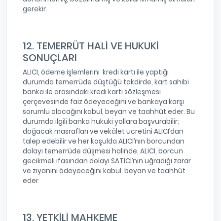
gerekir.
12. TEMERRÜT HALİ VE HUKUKİ
SONUÇLARI
ALICI, ödeme işlemlerini kredi kartı ile yaptığı
durumda temerrüde düştüğü takdirde, kart sahibi
banka ile arasındaki kredi kartı sözleşmesi
çerçevesinde faiz ödeyeceğini ve bankaya karşı
sorumlu olacağını kabul, beyan ve taahhüt eder. Bu
durumda ilgili banka hukuki yollara başvurabilir;
doğacak masrafları ve vekâlet ücretini ALICI’dan
talep edebilir ve her koşulda ALICI’nın borcundan
dolayı temerrüde düşmesi halinde, ALICI, borcun
gecikmeli ifasından dolayı SATICI’nın uğradığı zarar
ve ziyanını ödeyeceğini kabul, beyan ve taahhüt
eder
13. YETKİLİ MAHKEME