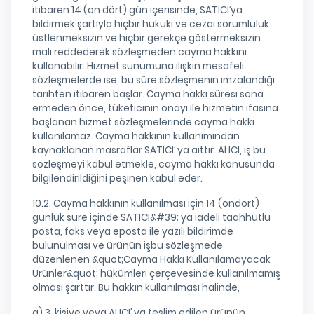
itibaren 14 (on dört) gün içerisinde, SATICI’ya
bildirmek şartıyla hiçbir hukuki ve cezai sorumluluk
üstlenmeksizin ve hiçbir gerekçe göstermeksizin
malı reddederek sözleşmeden cayma hakkını
kullanabilir. Hizmet sunumuna ilişkin mesafeli
sözleşmelerde ise, bu süre sözleşmenin imzalandığı
tarihten itibaren başlar. Cayma hakkı süresi sona
ermeden önce, tüketicinin onayı ile hizmetin ifasına
başlanan hizmet sözleşmelerinde cayma hakkı
kullanılamaz. Cayma hakkının kullanımından
kaynaklanan masraflar SATICI’ ya aittir. ALICI, iş bu
sözleşmeyi kabul etmekle, cayma hakkı konusunda
bilgilendirildiğini peşinen kabul eder.
10.2. Cayma hakkının kullanılması için 14 (ondört)
günlük süre içinde SATICI&#39; ya iadeli taahhütlü
posta, faks veya eposta ile yazılı bildirimde
bulunulması ve ürünün işbu sözleşmede
düzenlenen &quot;Cayma Hakkı Kullanılamayacak
Ürünler&quot; hükümleri çerçevesinde kullanılmamış
olması şarttır. Bu hakkın kullanılması halinde,
a) 3. kişiye veya ALICI’ ya teslim edilen ürünün