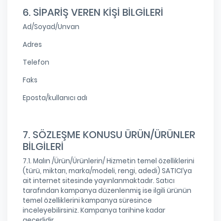
6. SİPARİŞ VEREN KİŞİ BİLGİLERİ
Ad/Soyad/Unvan
Adres
Telefon
Faks
Eposta/kullanıcı adı
7. SÖZLEŞME KONUSU ÜRÜN/ÜRÜNLER
BİLGİLERİ
7.1. Malın /Ürün/Ürünlerin/ Hizmetin temel özelliklerini
(türü, miktarı, marka/modeli, rengi, adedi) SATICI’ya
ait internet sitesinde yayınlanmaktadır. Satıcı
tarafından kampanya düzenlenmiş ise ilgili ürünün
temel özelliklerini kampanya süresince
inceleyebilirsiniz. Kampanya tarihine kadar
geçerlidir.