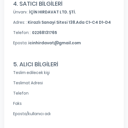
4. SATICI BİLGİLERİ
Ünvanı :
İÇİN HIRDAVAT LTD. ŞTİ.
Adres: :
Kirazlı Sanayi Sitesi 138.Ada C1-C4 D1-D4
Telefon: :
02268131765
Eposta:
icinhirdavat@gmail.com
5. ALICI BİLGİLERİ
Teslim edilecek kişi
Teslimat Adresi
Telefon
Faks
Eposta/kullanıcı adı