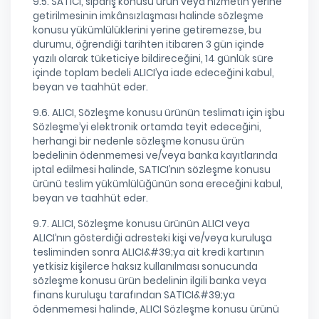
9.5. SATICI, sipariş konusu ürün veya hizmetin yerine
getirilmesinin imkânsızlaşması halinde sözleşme
konusu yükümlülüklerini yerine getiremezse, bu
durumu, öğrendiği tarihten itibaren 3 gün içinde
yazılı olarak tüketiciye bildireceğini, 14 günlük süre
içinde toplam bedeli ALICI’ya iade edeceğini kabul,
beyan ve taahhüt eder.
9.6. ALICI, Sözleşme konusu ürünün teslimatı için işbu
Sözleşme’yi elektronik ortamda teyit edeceğini,
herhangi bir nedenle sözleşme konusu ürün
bedelinin ödenmemesi ve/veya banka kayıtlarında
iptal edilmesi halinde, SATICI’nın sözleşme konusu
ürünü teslim yükümlülüğünün sona ereceğini kabul,
beyan ve taahhüt eder.
9.7. ALICI, Sözleşme konusu ürünün ALICI veya
ALICI’nın gösterdiği adresteki kişi ve/veya kuruluşa
tesliminden sonra ALICI&#39;ya ait kredi kartının
yetkisiz kişilerce haksız kullanılması sonucunda
sözleşme konusu ürün bedelinin ilgili banka veya
finans kuruluşu tarafından SATICI&#39;ya
ödenmemesi halinde, ALICI Sözleşme konusu ürünü