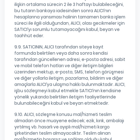
ilişkin ortalama sürecin 2 ile 3 haftayı bulabileceğini,
bu tutarın bankaya iadesinden sonra ALICI’nın
hesaplarına yansıması halinin tamamen banka işlem
süreci ile ilgili olduğundan, ALICI, olası gecikmeler için
SATICI’yı sorumlu tutamayacağını kabul, beyan ve
taahhüt eder.
9.9. SATICININ, ALICI tarafından siteye kayıt
formunda belirtilen veya daha sonra kendisi
tarafından güncellenen adresi, e-posta adresi, sabit
ve mobil telefon hatları ve diğer iletişim bilgileri
üzerinden mektup, e-posta, SMS, telefon görüşmesi
ve diğer yollarla iletişim, pazarlama, bildirim ve diğer
amaçlarla ALICI’ya ulaşma hakkı bulunmaktadır. ALICI,
işbu sözleşmeyi kabul etmekle SATICI’nın kendisine
yönelik yukarıda belirtilen iletişim faaliyetlerinde
bulunabileceğini kabul ve beyan etmektedir.
9.10. ALICI, sözleşme konusu mal/hizmeti teslim
almadan önce muayene edecek; ezik, kırık, ambalajı
yırtılmış vb. hasarlı ve ayıplı mal/hizmeti kargo
şirketinden teslim almayacaktır. Teslim alınan
mal/hizmetin hasarsız ve sağlam olduğu kabul