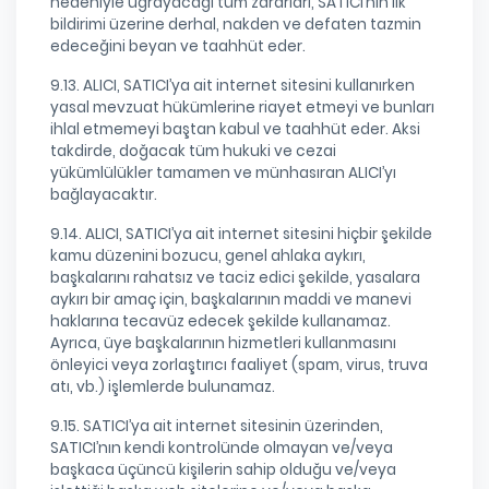
nedeniyle uğrayacağı tüm zararları, SATICI’nın ilk
bildirimi üzerine derhal, nakden ve defaten tazmin
edeceğini beyan ve taahhüt eder.
9.13. ALICI, SATICI’ya ait internet sitesini kullanırken
yasal mevzuat hükümlerine riayet etmeyi ve bunları
ihlal etmemeyi baştan kabul ve taahhüt eder. Aksi
takdirde, doğacak tüm hukuki ve cezai
yükümlülükler tamamen ve münhasıran ALICI’yı
bağlayacaktır.
9.14. ALICI, SATICI’ya ait internet sitesini hiçbir şekilde
kamu düzenini bozucu, genel ahlaka aykırı,
başkalarını rahatsız ve taciz edici şekilde, yasalara
aykırı bir amaç için, başkalarının maddi ve manevi
haklarına tecavüz edecek şekilde kullanamaz.
Ayrıca, üye başkalarının hizmetleri kullanmasını
önleyici veya zorlaştırıcı faaliyet (spam, virus, truva
atı, vb.) işlemlerde bulunamaz.
9.15. SATICI’ya ait internet sitesinin üzerinden,
SATICI’nın kendi kontrolünde olmayan ve/veya
başkaca üçüncü kişilerin sahip olduğu ve/veya