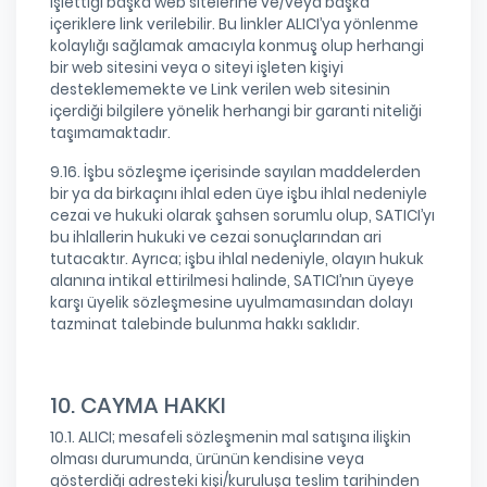
işlettiği başka web sitelerine ve/veya başka
içeriklere link verilebilir. Bu linkler ALICI’ya yönlenme
kolaylığı sağlamak amacıyla konmuş olup herhangi
bir web sitesini veya o siteyi işleten kişiyi
desteklememekte ve Link verilen web sitesinin
içerdiği bilgilere yönelik herhangi bir garanti niteliği
taşımamaktadır.
9.16. İşbu sözleşme içerisinde sayılan maddelerden
bir ya da birkaçını ihlal eden üye işbu ihlal nedeniyle
cezai ve hukuki olarak şahsen sorumlu olup, SATICI’yı
bu ihlallerin hukuki ve cezai sonuçlarından ari
tutacaktır. Ayrıca; işbu ihlal nedeniyle, olayın hukuk
alanına intikal ettirilmesi halinde, SATICI’nın üyeye
karşı üyelik sözleşmesine uyulmamasından dolayı
tazminat talebinde bulunma hakkı saklıdır.
10. CAYMA HAKKI
10.1. ALICI; mesafeli sözleşmenin mal satışına ilişkin
olması durumunda, ürünün kendisine veya
gösterdiği adresteki kişi/kuruluşa teslim tarihinden