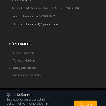
Adres: Kirazlı Sanayi Sitesi 138.Ada C1-C4 D1-D4
Telefon Numarası: 02268131765
E-Mail:
icinhirdavat@gmail.com
SÖZLEŞMELER
Gizlilik Politikası
Tüketici Hakları
Satış Sözleşmesi
İptal İade Koşulları
© 2026 İÇİN HIRDAVAT LTD. ŞTİ.. Tüm hakları saklıdır. Powered by
Çerez Kullanımı
Webticari
Bu sitede, kullanıcı deneyimini
geliştirmek ve internet sitesinin
Tamam