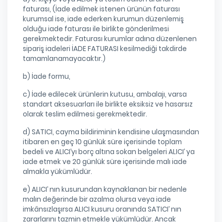
faturası, (İade edilmek istenen ürünün faturası
kurumsal ise, iade ederken kurumun düzenlemiş
olduğu iade faturası ile birlikte gönderilmesi
gerekmektedir. Faturası kurumlar adına düzenlenen
sipariş iadeleri İADE FATURASI kesilmediği takdirde
tamamlanamayacaktır.)
b) İade formu,
c) İade edilecek ürünlerin kutusu, ambalajı, varsa
standart aksesuarları ile birlikte eksiksiz ve hasarsız
olarak teslim edilmesi gerekmektedir.
d) SATICI, cayma bildiriminin kendisine ulaşmasından
itibaren en geç 10 günlük süre içerisinde toplam
bedeli ve ALICI’yı borç altına sokan belgeleri ALICI’ ya
iade etmek ve 20 günlük süre içerisinde malı iade
almakla yükümlüdür.
e) ALICI’ nın kusurundan kaynaklanan bir nedenle
malın değerinde bir azalma olursa veya iade
imkânsızlaşırsa ALICI kusuru oranında SATICI’ nın
zararlarını tazmin etmekle yükümlüdür. Ancak