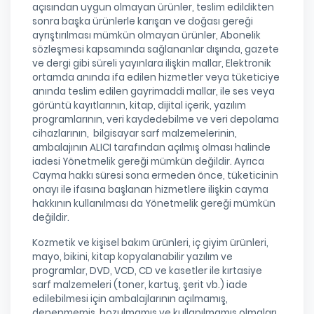
açısından uygun olmayan ürünler, teslim edildikten
sonra başka ürünlerle karışan ve doğası gereği
ayrıştırılması mümkün olmayan ürünler, Abonelik
sözleşmesi kapsamında sağlananlar dışında, gazete
ve dergi gibi süreli yayınlara ilişkin mallar, Elektronik
ortamda anında ifa edilen hizmetler veya tüketiciye
anında teslim edilen gayrimaddi mallar, ile ses veya
görüntü kayıtlarının, kitap, dijital içerik, yazılım
programlarının, veri kaydedebilme ve veri depolama
cihazlarının, bilgisayar sarf malzemelerinin,
ambalajının ALICI tarafından açılmış olması halinde
iadesi Yönetmelik gereği mümkün değildir. Ayrıca
Cayma hakkı süresi sona ermeden önce, tüketicinin
onayı ile ifasına başlanan hizmetlere ilişkin cayma
hakkının kullanılması da Yönetmelik gereği mümkün
değildir.
Kozmetik ve kişisel bakım ürünleri, iç giyim ürünleri,
mayo, bikini, kitap kopyalanabilir yazılım ve
programlar, DVD, VCD, CD ve kasetler ile kırtasiye
sarf malzemeleri (toner, kartuş, şerit vb.) iade
edilebilmesi için ambalajlarının açılmamış,
denenmemiş, bozulmamış ve kullanılmamış olmaları