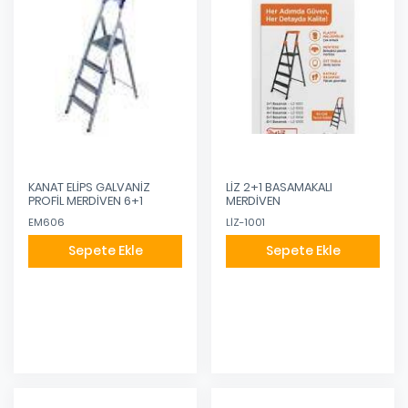
KANAT ELİPS GALVANİZ
LİZ 2+1 BASAMAKALI
PROFİL MERDİVEN 6+1
MERDİVEN
EM606
LİZ-1001
Sepete Ekle
Sepete Ekle
Eklendi
Eklendi