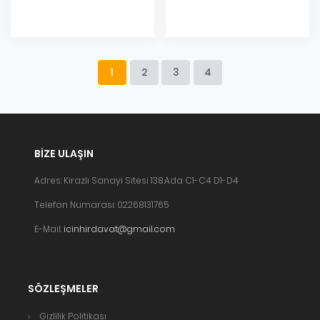
1
2
3
4
BIZE ULAŞIN
Adres: Kirazlı Sanayi Sitesi 138.Ada C1-C4 D1-D4
Telefon Numarası: 02268131765
E-Mail:
icinhirdavat@gmail.com
SÖZLEŞMELER
Gizlilik Politikası