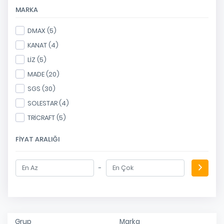
MARKA
DMAX (5)
KANAT (4)
LİZ (5)
MADE (20)
SGS (30)
SOLESTAR (4)
TRİCRAFT (5)
FIYAT ARALIĞI
-
Grup
Marka