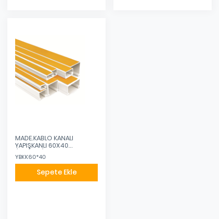
MADE.KABLO KANALI
YAPIŞKANLI 60X40
(KANALET)
YBKK60*40
Sepete Ekle
Eklendi