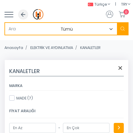
|
Türkçe
TRY
0
Anasayfa
ELEKTRİK VE AYDINLATMA
KANALETLER
KANALETLER
MARKA
MADE (7)
FIYAT ARALIĞI
-