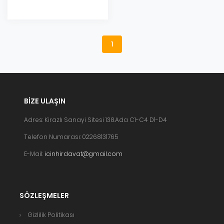
1
BIZE ULAŞIN
Adres: Kirazlı Sanayi Sitesi 138.Ada C1-C4 D1-D4
Telefon Numarası: 02268131765
E-Mail:
icinhirdavat@gmail.com
SÖZLEŞMELER
Gizlilik Politikası